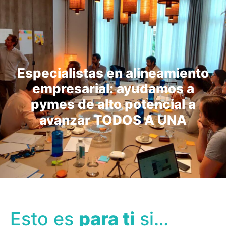
Especialistas en alineamiento
empresarial: ayudamos a
pymes de alto potencial a
avanzar TODOS A UNA
Esto es
para ti
si…